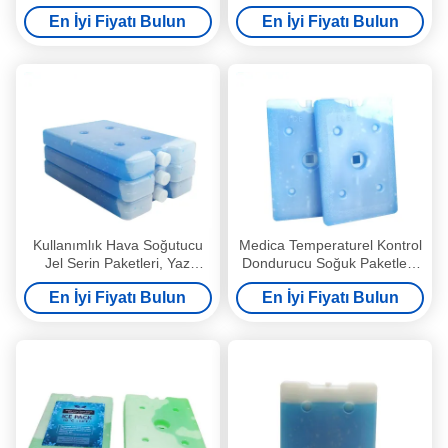
Uzun Ömürlü Buz Paketleri
Dondurucu Soğuk Paketleri
En İyi Fiyatı Bulun
En İyi Fiyatı Bulun
Kullanımlık Hava Soğutucu
Medica Temperaturel Kontrol
Jel Serin Paketleri, Yaz
Dondurucu Soğuk Paketleri,
Soğutma için Dondurucu
Toksik Olmayan Jel Soğutma
En İyi Fiyatı Bulun
En İyi Fiyatı Bulun
Soğuk Paketleri
Kutusu