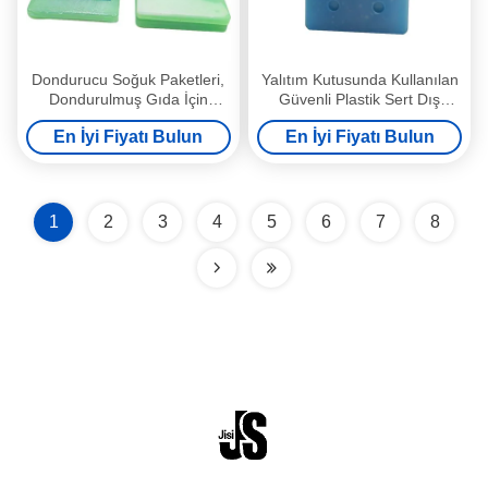
Dondurucu Soğuk Paketleri,
Yalıtım Kutusunda Kullanılan
Dondurulmuş Gıda İçin
Güvenli Plastik Sert Dış
Plastik Buz Paketlerini
Malzeme Dondurucu Soğuk
En İyi Fiyatı Bulun
En İyi Fiyatı Bulun
Paketleme Özelleştirme
Paketleri
1
2
3
4
5
6
7
8