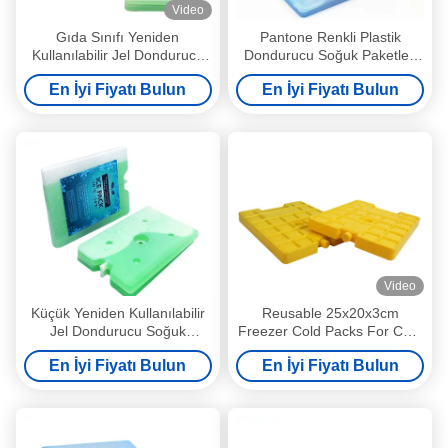
Video
Gıda Sınıfı Yeniden
Pantone Renkli Plastik
Kullanılabilir Jel Dondurucu
Dondurucu Soğuk Paketler,
Soğuk Paketler Soğutucular
Dondurulmuş Gıdalar İçin
En İyi Fiyatı Bulun
En İyi Fiyatı Bulun
için Kostik Olmayan
1000ml
dondurucu paketleri
Video
Küçük Yeniden Kullanılabilir
Reusable 25x20x3cm
Jel Dondurucu Soğuk
Freezer Cold Packs For Cold
Paketler Yüksek Performans
Chain Fresh And
En İyi Fiyatı Bulun
En İyi Fiyatı Bulun
Transportation