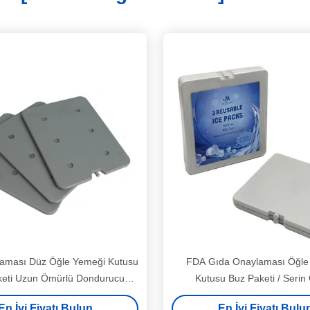
ması Düz ​​Öğle Yemeği Kutusu
FDA Gıda Onaylaması Öğle
keti Uzun Ömürlü Dondurucu
Kutusu Buz Paketi / Serin
etleri Gıda Sınıfı HDPE
Dondurucu Blokları Gri 
En İyi Fiyatı Bulun
En İyi Fiyatı Bulu