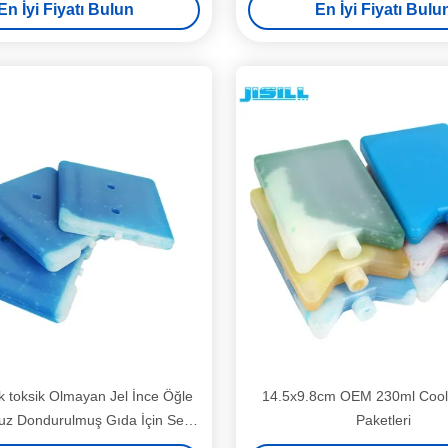
En İyi Fiyatı Bulun
En İyi Fiyatı Bulu
ik toksik Olmayan Jel İnce Öğle
14.5x9.8cm OEM 230ml Cool
z Dondurulmuş Gıda İçin Sert
Paketleri
Soğutucu Paketleri