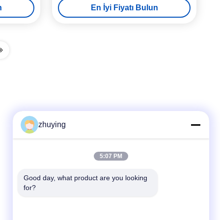
n
En İyi Fiyatı Bulun
zhuying
Hızlı İletişim
5:07 PM
tele
Good day, what product are you looking 
for?
86--0519-88789192
E-posta
ying@czjmjs.com