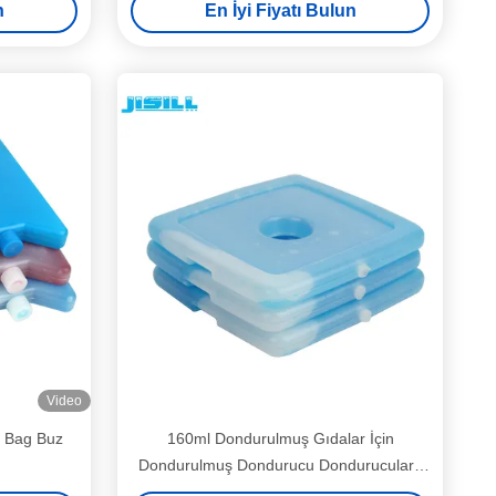
n
En İyi Fiyatı Bulun
Video
 Bag Buz
160ml Dondurulmuş Gıdalar İçin
Dondurulmuş Dondurucu Dondurucular /
Ultra İnce Dondurma Paketleri