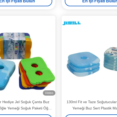
En İyi Fiyatı Bulun
En İyi Fiyatı Bulu
Video
ir Hediye Jel Soğuk Çanta Buz
130ml Fit ve Taze Soğutucular
 Öğle Yemeği Soğuk Paketi Öğle
Yemeği Buz Sert Plastik M
tusu mavi dondurucu paketleri
Paketleri