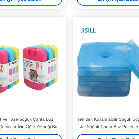
it Ve Taze Soğuk Çanta Buz
Yeniden Kullanılabilir Soğuk So
 Çocuklar İçin Öğle Yemeği Buz
Jel Soğuk Çanta Buz Paketler
ğlaları Taşınabilir Çanta
İçin Öğle Yemeği Buz Ku