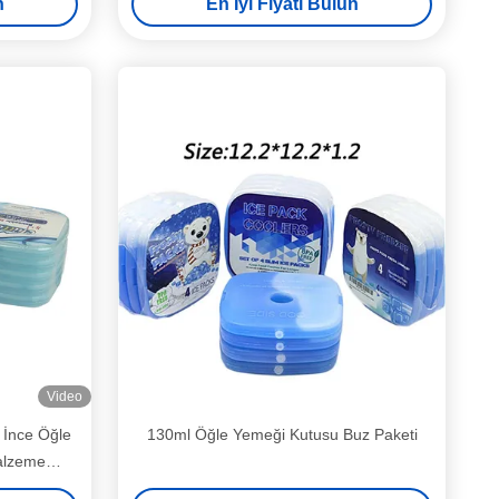
n
En İyi Fiyatı Bulun
Video
 İnce Öğle
130ml Öğle Yemeği Kutusu Buz Paketi
alzeme