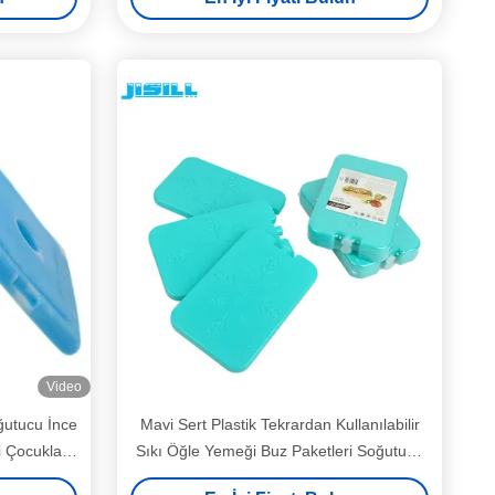
Video
ğutucu İnce
Mavi Sert Plastik Tekrardan Kullanılabilir
i Çocuklar
Sıkı Öğle Yemeği Buz Paketleri Soğutucu
tusu
Torba Dondurulmuş Yiyecekler