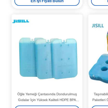
En İyi Fiyatı Bulun
Öğle Yemeği Çantasında Dondurulmuş
Taşınabil
Gıdalar İçin Yüksek Kaliteli HDPE BPA
Paketleri
İçermeyen İnce Plastik Toksik Olmayan
Yemeği Ku