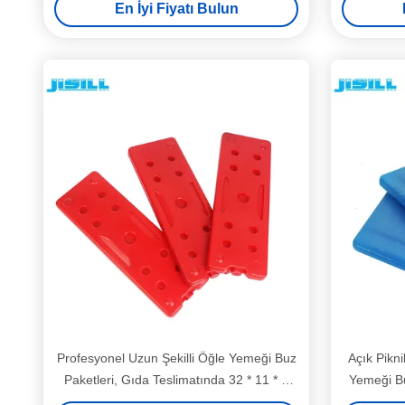
En İyi Fiyatı Bulun
Soğuk Jel Sert Buz Paketi Soğutucu
Profesyonel Uzun Şekilli Öğle Yemeği Buz
Açık Pikn
Paketleri, Gıda Teslimatında 32 * 11 * 2
Yemeği Bu
CM Boyut