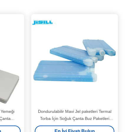
 Yemeği
Dondurulabilir Mavi Jel paketleri Termal
 Çanta
Torba İçin Soğuk Çanta Buz Paketleri
Renk
özelleştirmek
n
En İyi Fiyatı Bulun