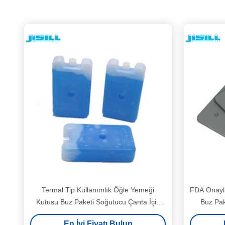
Termal Tip Kullanımlık Öğle Yemeği
FDA Onayla
Kutusu Buz Paketi Soğutucu Çanta İçin
Buz Pa
Soğutma Jeli
Pak
En İyi Fiyatı Bulun