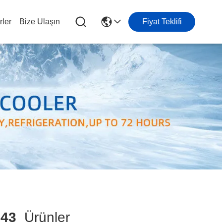
ler
Bize Ulaşın
Fiyat Teklifi
543
Ürünler