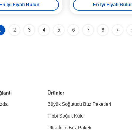
En İyi Fiyatı Bulun
En İyi Fiyatı Bulu
1
2
3
4
5
6
7
8
ğlantı
Ürünler
ızda
Büyük Soğutucu Buz Paketleri
Tıbbi Soğuk Kutu
Ultra İnce Buz Paketi