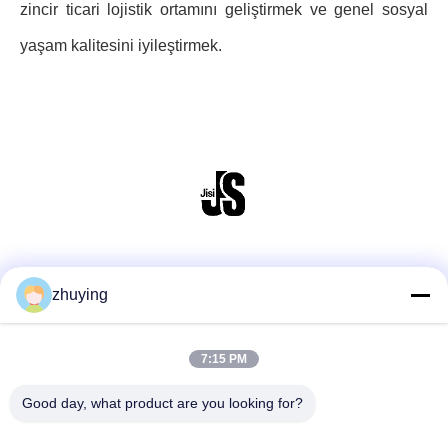
zincir ticari lojistik ortamını geliştirmek ve genel sosyal
yaşam kalitesini iyileştirmek.
Sosyal Medya
zhuying
7:15 PM
Hızlı İletişim
tele
Good day, what product are you looking for?
86--0519-88789192