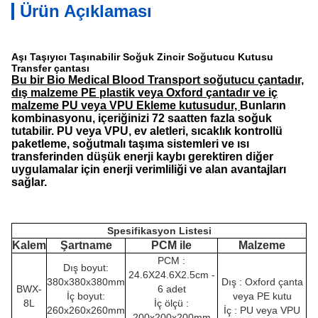
Ürün Açıklaması
Aşı Taşıyıcı Taşınabilir Soğuk Zincir Soğutucu Kutusu
Transfer çantası
Bu bir Bio Medical Blood Transport soğutucu çantadır,
dış malzeme PE plastik veya Oxford çantadır ve iç
malzeme PU veya VPU Ekleme kutusudur,
Bunların
kombinasyonu, içeriğinizi 72 saatten fazla soğuk
tutabilir. PU veya VPU, ev aletleri, sıcaklık kontrollü
paketleme, soğutmalı taşıma sistemleri ve ısı
transferinden düşük enerji kaybı gerektiren diğer
uygulamalar için enerji verimliliği ve alan avantajları
sağlar.
Spesifikasyon Listesi
Kalem
Şartname
PCM ile
Malzeme
PCM :
Dış boyut:
24.6X24.6X2.5cm -
380x380x380mm
Dış : Oxford çanta
BWX-
6 adet
İç boyut:
veya PE kutu
8L
İç ölçü :
260x260x260mm
İç : PU veya VPU
200x200x200mm