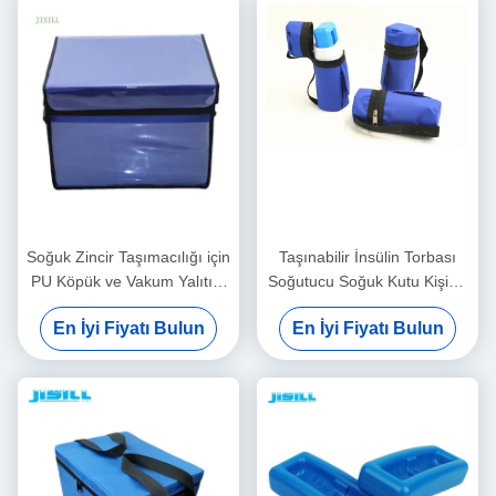
Soğuk Zincir Taşımacılığı için
Taşınabilir İnsülin Torbası
PU Köpük ve Vakum Yalıtım
Soğutucu Soğuk Kutu Kişisel
Paneli Tıbbi Soğuk Kutu
Bakım Logo ile -
En İyi Fiyatı Bulun
En İyi Fiyatı Bulun
Dondurulmuş Yiyecekler İçin
Yazdırılmış