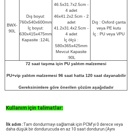
46.5x31.7x2.5cm -
4 adet
Dış boyut:
46x41.2x2.5cm - 2
760x540x600mm
adet
Dış : Oxford çanta
BWX-
İç boyut:
41.2x31.4x2.5cm -
veya PE kutu
90L
630x415x475mm
4 adet
İç : PU veya
VPU
Kapasite :124L
İç ölçü :
580x365x425mm
Mevcut Kapasite
:90L
72 saat taşıma için PU yalıtım malzemesi
PU+vip yalıtım malzemesi 96 saat hatta 120 saat dayanabilir
Gereksinimlere göre önerilen çözüm aşağıdadır
Kullanım için talimatlar:
İlk adım :
Tam dondurmayı sağlamak için PCM'yi 0 derece veya 
daha düşük bir dondurucuda en az 10 saat dondurun.(Aynı 