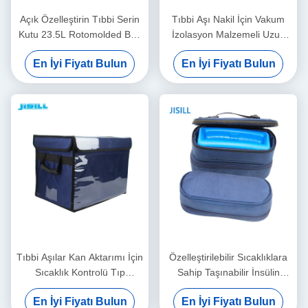
Açık Özelleştirin Tıbbi Serin
Tıbbi Aşı Nakil İçin Vakum
Kutu 23.5L Rotomolded Buz
İzolasyon Malzemeli Uzun
Kutusu Için Taşınabilir
Ömürlü Tıbbi Soğuk Kutu
En İyi Fiyatı Bulun
En İyi Fiyatı Bulun
Tıbbi Aşılar Kan Aktarımı İçin
Özelleştirilebilir Sıcaklıklara
Sıcaklık Kontrolü Tıp
Sahip Taşınabilir İnsülin
Soğutucu Kutusu
Tıbbi Buz Kutusu
En İyi Fiyatı Bulun
En İyi Fiyatı Bulun
Temizlemesi Kolay