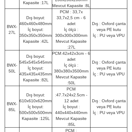
Kapasite :17L
Mevcut Kapasite :8L
PCM : 33,7x
Dış boyut:
33,7x2,5 cm - 6
460x460x480mm
adet
Dış : Oxford çanta
BWX-
İç boyut:
İç ölçü :
veya PE kutu
27L
350x350x350mm
300x300x300mm
İç : PU veya VPU
Kapasite :42L
Mevcut Kapasite
:27L
PCM:42x42x3cm - 6
Dış boyut:
adet
545x545x545mm
Dış : Oxford çanta
BWX-
İç ölçü :
İç boyut:
veya PE kutu
50L
380x380x3500mm
435x435x435mm
İç : PU veya VPU
Mevcut Kapasite
Kapasite :82L
:50L
PCM
Dış boyut:
:47.7x24x2.5cm -
610x610x620mm
12 adet
Dış : Oxford çanta
BWX-
İç boyut:
İç boyut :
veya PE kutu
85L
500x500x500mm
440x440x440mm
İç : PU veya VPU
Kapasite :125L
Mevcut Kapasite
:85L
PCM :