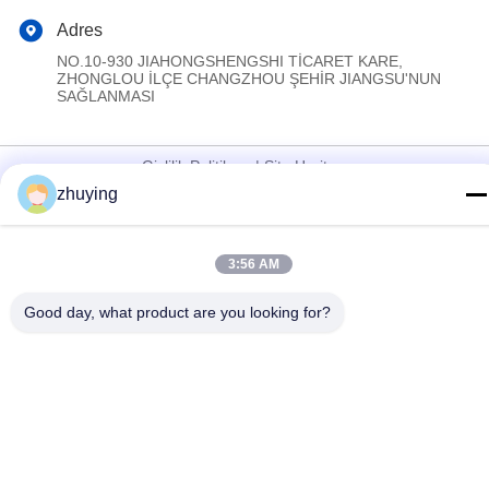
Adres
NO.10-930 JIAHONGSHENGSHI TİCARET KARE,
ZHONGLOU İLÇE CHANGZHOU ŞEHİR JIANGSU'NUN
SAĞLANMASI
Gizlilik Politikası
|
Site Haritası
zhuying
Çin iyi. Kalite Büyük Soğutucu Buz Paketleri Tedarikçi. Telif hakkı
© 2017-2026 Changzhou jisi cold chain technology Co.,ltd Hepsi.
Haklar korunmuş.
3:56 AM
Good day, what product are you looking for?