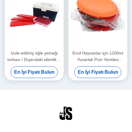
İzole edilmiş öğle yemeği
Evcil Hayvanlar için 1100ml
torbası / Dışarıdaki etkinlikler
Yuvarlak Pcm Yeniden
için özel dayanıklı tekrar
Kullanılabilir Isı Paketleri
En İyi Fiyatı Bulun
En İyi Fiyatı Bulun
kullanılabilir ısı paketleri
Mikrodalga