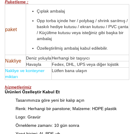
Paketleme :
Çıplak ambalaj
Opp torba içinde her / polybag / shrink sarılmış /
baskılı hediye kutusu / ekran kutusu / PVC çanta
paket
/ Küçültme kutusu veya isteğiniz gibi başka bir
ambalaj
Özelleştirilmiş ambalaj kabul edilebilir.
Deniz yoluyla
Herhangi bir taşıyıcı
Nakliye
Havayla
Fedex, DHL, UPS veya diğer lojistik
Nakliye ve konteyner
Lütfen bana ulaşın
miktarı
hizmetlerimiz
Ürünleri Özelleştir Kabul Et
Tasarımınıza göre yeni bir kalıp açın
Renk: Herhangi bir panstone;
Malzeme: HDPE plastik
Logo: Gravür
Örnekleme zamanı: 10 gün sonra
Yapıt biçimi: AI, PDF, vb