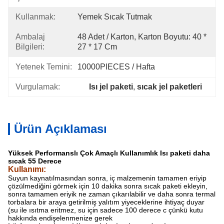
Kullanmak:
Yemek Sıcak Tutmak
Ambalaj
48 Adet / Karton, Karton Boyutu: 40 * 
Bilgileri:
27 * 17 Cm
Yetenek Temini:
10000PIECES / Hafta
Vurgulamak:
Isı jel paketi
, 
sıcak jel paketleri
Ürün Açıklaması
Yüksek Performanslı Çok Amaçlı Kullanımlık Isı paketi daha
sıcak 55 Derece
Kullanımı:
Suyun kaynatılmasından sonra, iç malzemenin tamamen eriyip
çözülmediğini görmek için 10 dakika sonra sıcak paketi ekleyin,
sonra tamamen eriyik ne zaman çıkarılabilir ve daha sonra termal
torbalara bir araya getirilmiş yalıtım yiyeceklerine ihtiyaç duyar
(su ile ısıtma eritmez, su için sadece 100 derece c çünkü kutu
hakkında endişelenmenize gerek