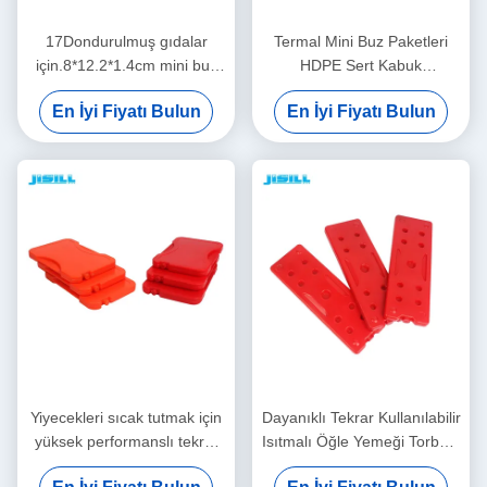
17Dondurulmuş gıdalar
Termal Mini Buz Paketleri
için.8*12.2*1.4cm mini buz
HDPE Sert Kabuk
paketleri
17.8x12.2x1.4cm
En İyi Fiyatı Bulun
En İyi Fiyatı Bulun
Yiyecekleri sıcak tutmak için
Dayanıklı Tekrar Kullanılabilir
yüksek performanslı tekrar
Isıtmalı Öğle Yemeği Torbası
kullanılabilir ısı soğutma
için 55 dereceye kadar ısınır