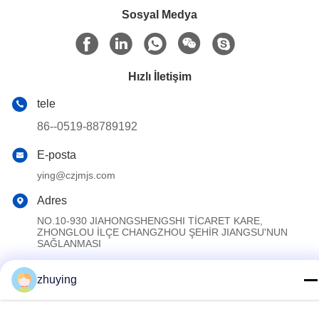
Sosyal Medya
Hızlı İletişim
tele
86--0519-88789192
E-posta
ying@czjmjs.com
Adres
NO.10-930 JIAHONGSHENGSHI TİCARET KARE,
ZHONGLOU İLÇE CHANGZHOU ŞEHİR JIANGSU'NUN
SAĞLANMASI
zhuying
Gizlilik Politikası
|
Site Haritası
Çin iyi. Kalite Büyük Soğutucu Buz Paketleri Tedarikçi. Telif hakkı