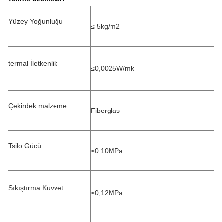
Yüzey Yoğunluğu
≤ 5kg/m2
termal
İletkenlik
≤0,0025W/mk
Çekirdek malzeme
Fiberglas
T
silo Gücü
≥0.10MPa
Sıkıştırma
Kuvvet
≥0,12
MPa