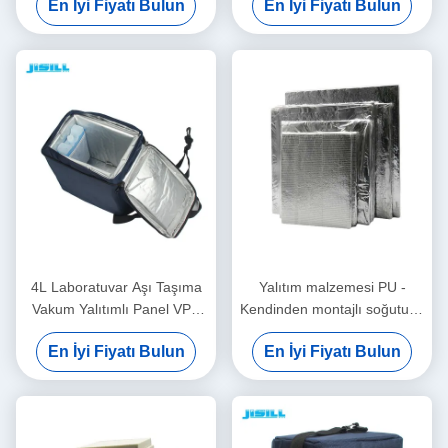
En İyi Fiyatı Bulun
En İyi Fiyatı Bulun
vakum yalıtımlı panel
Özelleştirme
4L Laboratuvar Aşı Taşıma
Yalıtım malzemesi PU -
Vakum Yalıtımlı Panel VPU
Kendinden montajlı soğutucu
Yalıtımlı
kutu için VIP vakum yalıtım
En İyi Fiyatı Bulun
En İyi Fiyatı Bulun
paneli