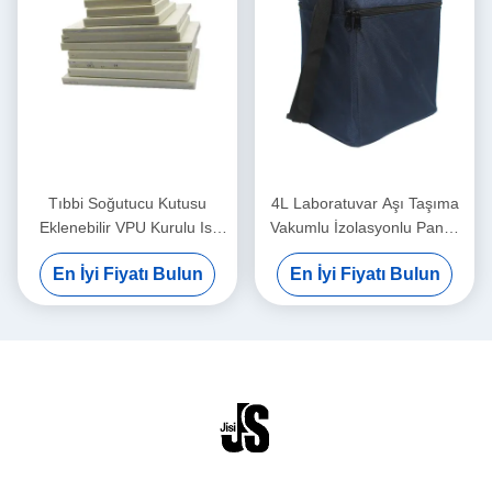
Tıbbi Soğutucu Kutusu
4L Laboratuvar Aşı Taşıma
Eklenebilir VPU Kurulu Isı
Vakumlu İzolasyonlu Panel,
Yalıtım Malzemesi
VPU İzoleli Buz Soğutucu
En İyi Fiyatı Bulun
En İyi Fiyatı Bulun
30x30x3cm
Kutusu