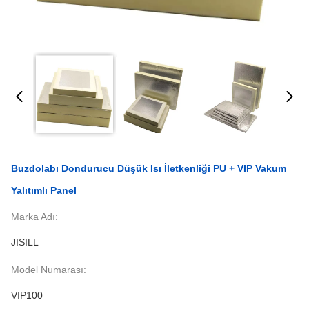
Buzdolabı Dondurucu Düşük Isı İletkenliği PU + VIP Vakum
Yalıtımlı Panel
Marka Adı:
JISILL
Model Numarası:
VIP100