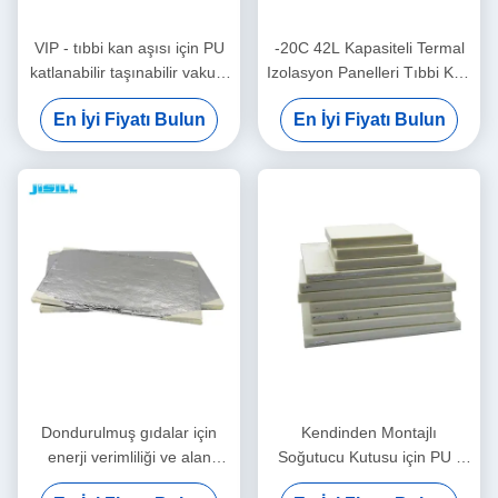
VIP - tıbbi kan aşısı için PU
-20C 42L Kapasiteli Termal
katlanabilir taşınabilir vakum
Izolasyon Panelleri Tıbbi Kan
yalıtımlı panel Dondurulmuş
Aşı ve Gıda Dondurulmuş
En İyi Fiyatı Bulun
En İyi Fiyatı Bulun
gıdalar için
Gıdalar için
Dondurulmuş gıdalar için
Kendinden Montajlı
enerji verimliliği ve alan
Soğutucu Kutusu için PU -
avantajları ile yalıtımlı kutu
VIP Vakum İzoleli Paneli