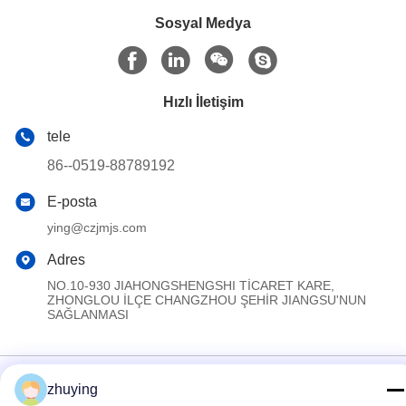
Sosyal Medya
Hızlı İletişim
tele
86--0519-88789192
E-posta
ying@czjmjs.com
Adres
NO.10-930 JIAHONGSHENGSHI TİCARET KARE,
ZHONGLOU İLÇE CHANGZHOU ŞEHİR JIANGSU'NUN
SAĞLANMASI
Gizlilik Politikası
|
Site Haritası
zhuying
Çin iyi. Kalite Büyük Soğutucu Buz Paketleri Tedarikçi. Telif hakkı