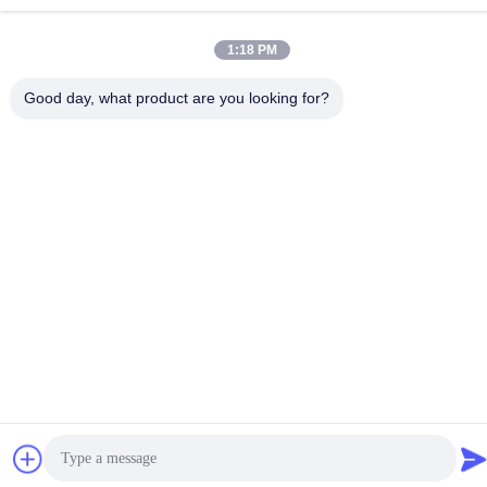
© 2017-2026 Changzhou jisi cold chain technology Co.,ltd Hepsi.
Haklar korunmuş.
1:18 PM
Good day, what product are you looking for?