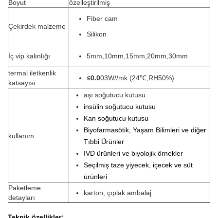
Boyut
özelleştirilmiş
Fiber cam
Çekirdek malzeme
Silikon
İç vip kalınlığı
5mm,10mm,15mm,20mm,30mm
termal iletkenlik
≤0.0
03W//mk (24℃,RH50%)
katsayısı
aşı soğutucu kutusu
insülin soğutucu kutusu
Kan soğutucu kutusu
Biyofarmasötik, Yaşam Bilimleri ve diğer
kullanım
Tıbbi Ürünler
IVD ürünleri ve biyolojik örnekler
Seçilmiş taze yiyecek, içecek ve süt
ürünleri
Paketleme
karton, çıplak ambalaj
detayları
Teknik özellikler: