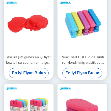
Amaçlı Taşınabilir ve
Yeniden Kullanılabilir
Aşı ulaşım güneş en iyi fiyat
Renkli sert HDPE gıda sınıfı
buz jeli su sporları elma şekli
renklendirilmiş plastik buz
HDPE gıda sınıfı gıda için
paketleri yaygın kullanım
En İyi Fiyatı Bulun
En İyi Fiyatı Bulun
renklendirilmiş buz paketleri
kullanın çocuklar öğle
yemeği için soğuk jel şişe
soğutucu tutmak