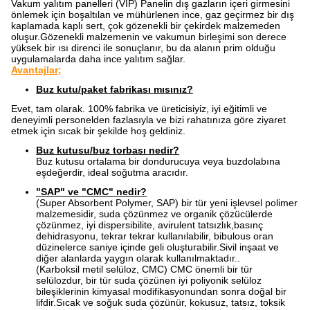
Vakum yalıtım panelleri (VIP)
Panelin dış gazların içeri girmesini
önlemek için boşaltılan ve mühürlenen ince, gaz geçirmez bir dış
kaplamada kaplı sert, çok gözenekli bir çekirdek malzemeden
oluşur.Gözenekli malzemenin ve vakumun birleşimi son derece
yüksek bir ısı direnci ile sonuçlanır, bu da alanın prim olduğu
uygulamalarda daha ince yalıtım sağlar.
Avantajlar;
Buz kutu/paket fabrikası mısınız?
Evet, tam olarak. 100% fabrika ve üreticisiyiz, iyi eğitimli ve
deneyimli personelden fazlasıyla ve bizi rahatınıza göre ziyaret
etmek için sıcak bir şekilde hoş geldiniz.
Buz kutusu/buz torbası nedir?
Buz kutusu ortalama bir dondurucuya veya buzdolabına
eşdeğerdir, ideal soğutma aracıdır.
"SAP" ve "CMC" nedir?
(Super Absorbent Polymer, SAP) bir tür yeni işlevsel polimer
malzemesidir, suda çözünmez ve organik çözücülerde
çözünmez, iyi dispersibilite, avirulent tatsızlık,basınç
dehidrasyonu, tekrar tekrar kullanılabilir, bibulous oran
düzinelerce saniye içinde geli oluşturabilir.Sivil inşaat ve
diğer alanlarda yaygın olarak kullanılmaktadır..
(Karboksil metil selüloz, CMC) CMC önemli bir tür
selülozdur, bir tür suda çözünen iyi poliyonik selüloz
bileşiklerinin kimyasal modifikasyonundan sonra doğal bir
lifdir.Sıcak ve soğuk suda çözünür, kokusuz, tatsız, toksik