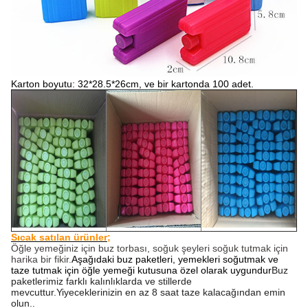
Karton boyutu: 32*28.5*26cm, ve bir kartonda 100 adet.
Sıcak satılan ürünler;
Öğle yemeğiniz için buz torbası, soğuk şeyleri soğuk tutmak için
harika bir fikir.
Aşağıdaki buz paketleri, yemekleri soğutmak ve
taze tutmak için öğle yemeği kutusuna özel olarak uygundur
Buz
paketlerimiz farklı kalınlıklarda ve stillerde
mevcuttur.Yiyeceklerinizin en az 8 saat taze kalacağından emin
olun..