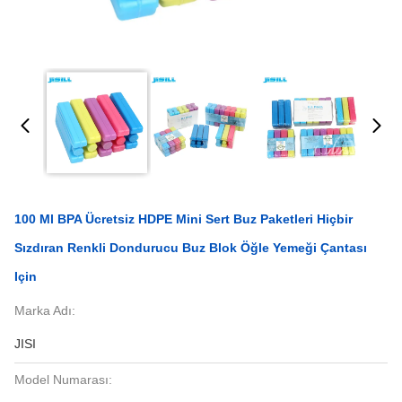
100 Ml BPA Ücretsiz HDPE Mini Sert Buz Paketleri Hiçbir
Sızdıran Renkli Dondurucu Buz Blok Öğle Yemeği Çantası
Için
Marka Adı:
JISI
Model Numarası: