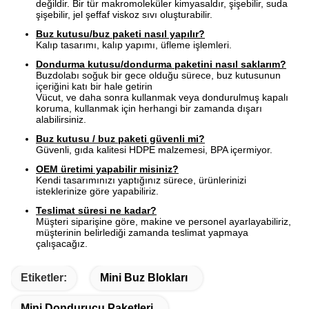
değildir. Bir tür makromoleküler kimyasaldır, şişebilir, suda
şişebilir, jel şeffaf viskoz sıvı oluşturabilir.
Buz kutusu/buz paketi nasıl yapılır?
Kalıp tasarımı, kalıp yapımı, üfleme işlemleri.
Dondurma kutusu/dondurma paketini nasıl saklarım?
Buzdolabı soğuk bir gece olduğu sürece, buz kutusunun
içeriğini katı bir hale getirin
Vücut, ve daha sonra kullanmak veya dondurulmuş kapalı
koruma, kullanmak için herhangi bir zamanda dışarı
alabilirsiniz.
Buz kutusu / buz paketi güvenli mi?
Güvenli, gıda kalitesi HDPE malzemesi, BPA içermiyor.
OEM üretimi yapabilir misiniz?
Kendi tasarımınızı yaptığınız sürece, ürünlerinizi
isteklerinize göre yapabiliriz.
Teslimat süresi ne kadar?
Müşteri siparişine göre, makine ve personel ayarlayabiliriz,
müşterinin belirlediği zamanda teslimat yapmaya
çalışacağız.
Etiketler:
Mini Buz Blokları
Mini Dondurucu Paketleri