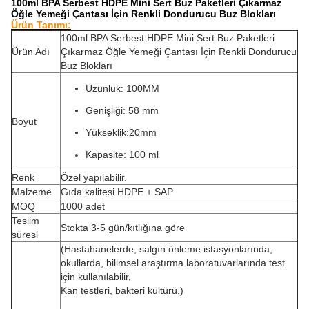
100ml BPA Serbest HDPE Mini Sert Buz Paketleri Çıkarmaz
Öğle Yemeği Çantası İçin Renkli Dondurucu Buz Blokları
Ürün Tanımı:
100ml BPA Serbest HDPE Mini Sert Buz Paketleri
Ürün Adı
Çıkarmaz Öğle Yemeği Çantası İçin Renkli Dondurucu
Buz Blokları
Uzunluk: 100MM
Genişliği: 58 mm
Boyut
Yükseklik:20mm
Kapasite: 100 ml
Renk
Özel yapılabilir.
Malzeme
Gıda kalitesi HDPE + SAP
MOQ
1000 adet
Teslim
Stokta 3-5 gün/kıtlığına göre
süresi
(Hastahanelerde, salgın önleme istasyonlarında,
okullarda, bilimsel araştırma laboratuvarlarında test
için kullanılabilir,
Kan testleri, bakteri kültürü.)