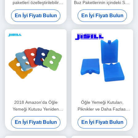
paketleri özelleştirilebilir
Buz Paketlerinin içindeki SAP
şekil/renk/boyut/baskı/paketleme
CMC 10.8 * 5.8 * 2cm
En İyi Fiyatı Bulun
En İyi Fiyatı Bulun
15-20 gün teslimat
2018 Amazon'da Öğle
Öğle Yemeği Kutuları,
Yemeği Kutusu Yeniden
Piknikler ve Daha Fazlası
Kullanılabilir Gıda Sınıfı
İçin Yiyecek ve İçecek
En İyi Fiyatı Bulun
En İyi Fiyatı Bulun
Soğutucu Sert İnce Buz
Soğutma İçin Mini Buz
Aküsü Öğle Yemeği Çantası
Aküleri Kamp, Balık Tutma
İçin Şeffaf Görünüm
ve Daha Fazlası İçin Çok