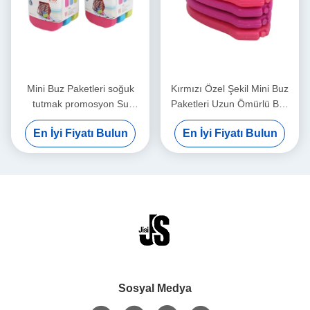
Mini Buz Paketleri soğuk
Kırmızı Özel Şekil Mini Buz
tutmak promosyon Su
Paketleri Uzun Ömürlü Buz
Kovucu faz değişim
Paketleri İçin Tıp
En İyi Fiyatı Bulun
En İyi Fiyatı Bulun
malzemesi gıda sınıfı plastik
renklendirilmiş buz paketi
Sosyal Medya