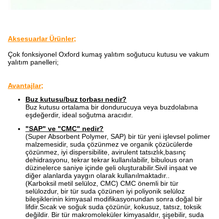
Aksesuarlar Ürünler;
Çok fonksiyonel Oxford kumaş yalıtım soğutucu kutusu ve vakum
yalıtım panelleri;
Avantajlar;
Buz kutusu/buz torbası nedir?
Buz kutusu ortalama bir dondurucuya veya buzdolabına
eşdeğerdir, ideal soğutma aracıdır.
"SAP" ve "CMC" nedir?
(Super Absorbent Polymer, SAP) bir tür yeni işlevsel polimer
malzemesidir, suda çözünmez ve organik çözücülerde
çözünmez, iyi dispersibilite, avirulent tatsızlık,basınç
dehidrasyonu, tekrar tekrar kullanılabilir, bibulous oran
düzinelerce saniye içinde geli oluşturabilir.Sivil inşaat ve
diğer alanlarda yaygın olarak kullanılmaktadır..
(Karboksil metil selüloz, CMC) CMC önemli bir tür
selülozdur, bir tür suda çözünen iyi poliyonik selüloz
bileşiklerinin kimyasal modifikasyonundan sonra doğal bir
lifdir.Sıcak ve soğuk suda çözünür, kokusuz, tatsız, toksik
değildir. Bir tür makromoleküler kimyasaldır, şişebilir, suda