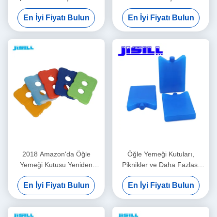
şekil/renk/boyut/baskı/paketleme
CMC 10.8 * 5.8 * 2cm
En İyi Fiyatı Bulun
En İyi Fiyatı Bulun
15-20 gün teslimat
2018 Amazon'da Öğle
Öğle Yemeği Kutuları,
Yemeği Kutusu Yeniden
Piknikler ve Daha Fazlası
Kullanılabilir Gıda Sınıfı
İçin Yiyecek ve İçecek
En İyi Fiyatı Bulun
En İyi Fiyatı Bulun
Soğutucu Sert İnce Buz
Soğutma İçin Mini Buz
Aküsü Öğle Yemeği Çantası
Aküleri Kamp, Balık Tutma
İçin Şeffaf Görünüm
ve Daha Fazlası İçin Çok