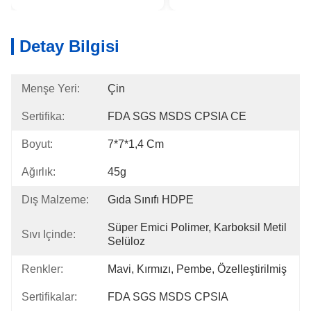
Detay Bilgisi
Menşe Yeri:
Çin
Sertifika:
FDA SGS MSDS CPSIA CE
Boyut:
7*7*1,4 Cm
Ağırlık:
45g
Dış Malzeme:
Gıda Sınıfı HDPE
Süper Emici Polimer, Karboksil Metil 
Sıvı Içinde:
Selüloz
Renkler:
Mavi, Kırmızı, Pembe, Özelleştirilmiş
Sertifikalar:
FDA SGS MSDS CPSIA