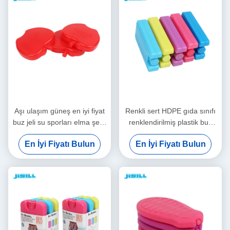
Amaçlı Taşınabilir ve
Yeniden Kullanılabilir
Aşı ulaşım güneş en iyi fiyat
Renkli sert HDPE gıda sınıfı
buz jeli su sporları elma şekli
renklendirilmiş plastik buz
HDPE gıda sınıfı gıda için
paketleri yaygın kullanım
En İyi Fiyatı Bulun
En İyi Fiyatı Bulun
renklendirilmiş buz paketleri
kullanın çocuklar öğle
yemeği için soğuk jel şişe
soğutucu tutmak