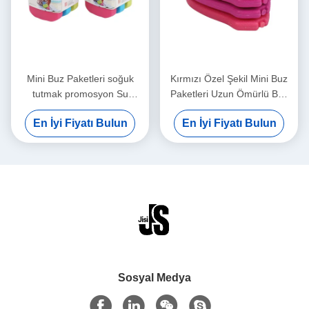
Mini Buz Paketleri soğuk
Kırmızı Özel Şekil Mini Buz
tutmak promosyon Su
Paketleri Uzun Ömürlü Buz
Kovucu faz değişim
Paketleri İçin Tıp
En İyi Fiyatı Bulun
En İyi Fiyatı Bulun
malzemesi gıda sınıfı plastik
renklendirilmiş buz paketi
Sosyal Medya