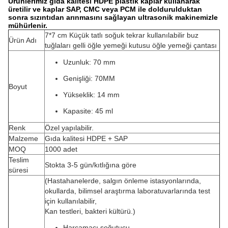
Ürünlerimiz gıda kalitesi HDPE plastik kaplar kullanarak
üretilir ve kaplar SAP, CMC veya PCM ile doldurulduktan
sonra sızıntıdan arınmasını sağlayan ultrasonik makinemizle
mühürlenir.
7*7 cm Küçük tatlı soğuk tekrar kullanılabilir buz
Ürün Adı
tuğlaları gelli öğle yemeği kutusu öğle yemeği çantası
Uzunluk: 70 mm
Genişliği: 70MM
Boyut
Yükseklik: 14 mm
Kapasite: 45 ml
Renk
Özel yapılabilir.
Malzeme
Gıda kalitesi HDPE + SAP
MOQ
1000 adet
Teslim
Stokta 3-5 gün/kıtlığına göre
süresi
(Hastahanelerde, salgın önleme istasyonlarında,
okullarda, bilimsel araştırma laboratuvarlarında test
için kullanılabilir,
Kan testleri, bakteri kültürü.)
Harcamacı soğutucu,