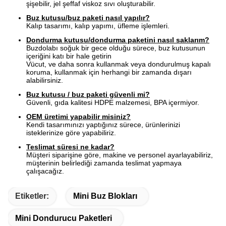
şişebilir, jel şeffaf viskoz sıvı oluşturabilir.
Buz kutusu/buz paketi nasıl yapılır?
Kalıp tasarımı, kalıp yapımı, üfleme işlemleri.
Dondurma kutusu/dondurma paketini nasıl saklarım?
Buzdolabı soğuk bir gece olduğu sürece, buz kutusunun
içeriğini katı bir hale getirin
Vücut, ve daha sonra kullanmak veya dondurulmuş kapalı
koruma, kullanmak için herhangi bir zamanda dışarı
alabilirsiniz.
Buz kutusu / buz paketi güvenli mi?
Güvenli, gıda kalitesi HDPE malzemesi, BPA içermiyor.
OEM üretimi yapabilir misiniz?
Kendi tasarımınızı yaptığınız sürece, ürünlerinizi
isteklerinize göre yapabiliriz.
Teslimat süresi ne kadar?
Müşteri siparişine göre, makine ve personel ayarlayabiliriz,
müşterinin belirlediği zamanda teslimat yapmaya
çalışacağız.
Etiketler:
Mini Buz Blokları
Mini Dondurucu Paketleri