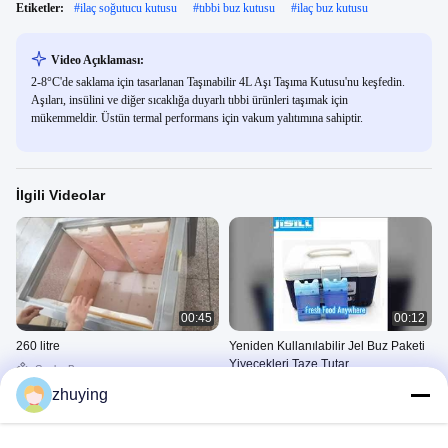
Etiketler:
#
ilaç soğutucu kutusu
#
tıbbi buz kutusu
#
ilaç buz kutusu
Video Açıklaması:
2-8°C'de saklama için tasarlanan Taşınabilir 4L Aşı Taşıma Kutusu'nu keşfedin.
Aşıları, insülini ve diğer sıcaklığa duyarlı tıbbi ürünleri taşımak için
mükemmeldir. Üstün termal performans için vakum yalıtımına sahiptir.
İlgili Videolar
00:45
00:12
260 litre
Yeniden Kullanılabilir Jel Buz Paketi
Yiyecekleri Taze Tutar
Cooler Box
Büyük Ve Daha Soğuk Buz
September 10, 2021
zhuying
Paketi
April 23, 2026