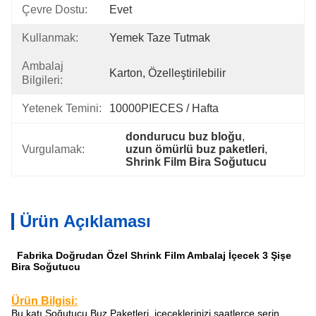
Çevre Dostu:
Evet
Kullanmak:
Yemek Taze Tutmak
Ambalaj
Karton, Özelleştirilebilir
Bilgileri:
Yetenek Temini:
10000PIECES / Hafta
dondurucu buz bloğu
, 
Vurgulamak:
uzun ömürlü buz paketleri
, 
Shrink Film Bira Soğutucu
Ürün Açıklaması
Fabrika Doğrudan Özel Shrink Film Ambalaj İçecek 3 Şişe
Bira Soğutucu
Ürün Bilgisi:
Bu katı Soğutucu Buz Paketleri, içeceklerinizi saatlerce serin