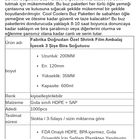
tutmak için mükemmeldir.
Bu buz paketleri her türlü öğle yemeği
çantasına ve kutusuna sığacak şekilde mükemmel bir şekilde
boyutlandırılmıştır.
Cool Coolers Buz Paketleri ile sabahtan öğle
yemeğine ve ötesine kadar güvenli ve taze kalacaktır!
Bu buz
paketlerini dondurucuda yaklaşık 8-10 saat boyunca donuncaya
kadar saklayın ve bira şarabınızı veya diğerlerini oturma ve
eğlenme şansınız olana kadar canlı ve serin tutar.
Fabrika Doğrudan Özel Shrink Film Ambalaj
Ürün adı
İçecek 3 Şişe Bira Soğutucu
Uzunluk: 200MM
En: 120mm
boyut
Yükseklik: 35MM
Kapasite: 600ml
Renk
kişiselleştirilebilir
Malzeme
Gıda sınıfı HDPE + SAP
Adedi
1000pcs
Teslimat
Stokta / 3-5days / sizin miktarına göre
süresi
FDA Onaylı HDPE, BPA içermez, Gıda
Güvenliği İçin Sağlam Plastikten Yapılmıştır