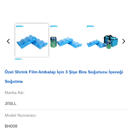
Özel Shrink Film Ambalajı İçin 3 Şişe Bira Soğutucu İçeceği
Soğutma
Marka Adı:
JISILL
Model Numarası:
BH008