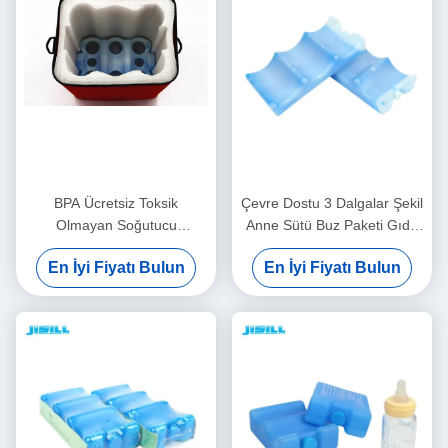
BPA Ücretsiz Toksik
Çevre Dostu 3 Dalgalar Şekil
Olmayan Soğutucu
Anne Sütü Buz Paketi Gıda
Dondurucu Paketleri
İçin Dondurulmuş Buz
En İyi Fiyatı Bulun
En İyi Fiyatı Bulun
Soğutma Jeli Fit ve Taze Buz
Paketleri
Paketleri