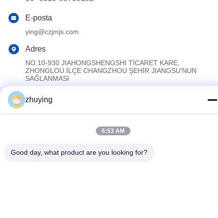
E-posta
ying@czjmjs.com
Adres
NO.10-930 JIAHONGSHENGSHI TİCARET KARE,
ZHONGLOU İLÇE CHANGZHOU ŞEHİR JIANGSU'NUN
SAĞLANMASI
zhuying
Gizlilik Politikası
|
Site Haritası
Çin iyi. Kalite Büyük Soğutucu Buz Paketleri Tedarikçi. Telif hakkı
6:53 AM
© 2017-2026 Changzhou jisi cold chain technology Co.,ltd Hepsi.
Haklar korunmuş.
Good day, what product are you looking for?