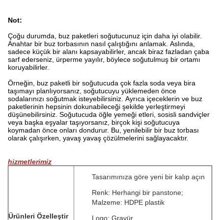
Not:
Çoğu durumda, buz paketleri soğutucunuz için daha iyi olabilir.
Anahtar bir buz torbasının nasıl çalıştığını anlamak.
Aslında,
sadece küçük bir alanı kapsayabilirler, ancak biraz fazladan çaba
sarf ederseniz, ürperme yayılır, böylece soğutulmuş bir ortamı
koruyabilirler.
Örneğin, buz paketli bir soğutucuda çok fazla soda veya bira
taşımayı planlıyorsanız, soğutucuyu yüklemeden önce
sodalarınızı soğutmak isteyebilirsiniz.
Ayrıca içeceklerin ve buz
paketlerinin hepsinin dokunabileceği şekilde yerleştirmeyi
düşünebilirsiniz.
Soğutucuda öğle yemeği etleri, sosisli sandviçler
veya başka eşyalar taşıyorsanız, birçok kişi soğutucuya
koymadan önce onları dondurur.
Bu, yenilebilir bir buz torbası
olarak çalışırken, yavaş yavaş çözülmelerini sağlayacaktır.
hizmetlerimiz
Tasarımınıza göre yeni bir kalıp açın
Renk: Herhangi bir panstone;
Malzeme: HDPE plastik
Ürünleri Özelleştir
Logo: Gravür