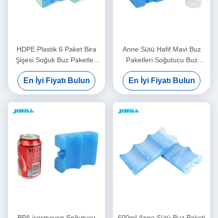
HDPE Plastik 6 Paket Bira
Anne Sütü Hafif Mavi Buz
Şişesi Soğuk Buz Paketleri
Paketleri Soğutucu Buz
Kavisli Şekli Sızdırmaz
Blokları 4 Toksik Olmayan
En İyi Fiyatı Bulun
En İyi Fiyatı Bulun
Can
BPA içermeyen Soğutucu
600ml Anne Sütü Buz Paketi