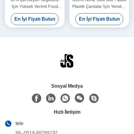
İçin Yüksek Verimli Food
Plastik Çantalar İçin Yeniden
Grade HDPE Jel Dolgulu Buz
Kullanılabilir Jel Buz Blokları
En İyi Fiyatı Bulun
En İyi Fiyatı Bulun
Paketleri
Sosyal Medya
Hızlı İletişim
tele
86--0519-88789192