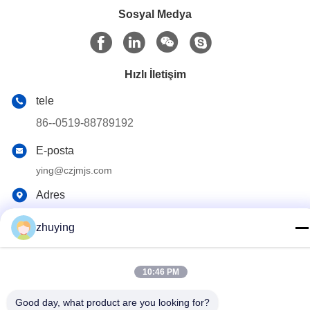
Sosyal Medya
Hızlı İletişim
tele
86--0519-88789192
E-posta
ying@czjmjs.com
Adres
NO.10-930 JIAHONGSHENGSHI TİCARET KARE,
ZHONGLOU İLÇE CHANGZHOU ŞEHİR JIANGSU'NUN
zhuying
SAĞLANMASI
10:46 PM
Gizlilik Politikası
|
Site Haritası
Good day, what product are you looking for?
Çin iyi. Kalite Büyük Soğutucu Buz Paketleri Tedarikçi. Telif hakkı