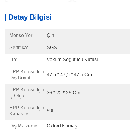
Detay Bilgisi
Menşe Yeri:
Çin
Sertifika:
SGS
Tip:
Vakum Soğutucu Kutusu
EPP Kutusu Için
47,5 * 47,5 * 47,5 Cm
Dış Boyut:
EPP Kutusu Için
36 * 22 * ​​25 Cm
Iç Ölçü:
EPP Kutusu Için
59L
Kapasite:
Dış Malzeme:
Oxford Kumaş