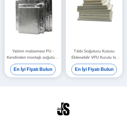
Yalıtım malzemesi PU -
Tıbbi Soğutucu Kutusu
Kendinden montajlı soğutucu
Eklenebilir VPU Kurulu Isı
kutu için VIP vakum yalıtım
Yalıtım Malzemesi
En İyi Fiyatı Bulun
En İyi Fiyatı Bulun
paneli
30x30x3cm