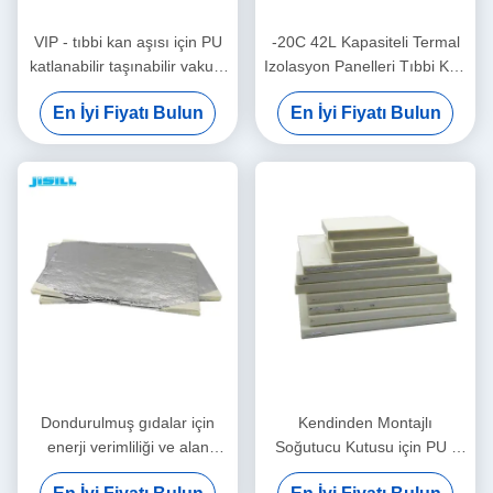
VIP - tıbbi kan aşısı için PU
-20C 42L Kapasiteli Termal
katlanabilir taşınabilir vakum
Izolasyon Panelleri Tıbbi Kan
yalıtımlı panel Dondurulmuş
Aşı ve Gıda Dondurulmuş
En İyi Fiyatı Bulun
En İyi Fiyatı Bulun
gıdalar için
Gıdalar için
Dondurulmuş gıdalar için
Kendinden Montajlı
enerji verimliliği ve alan
Soğutucu Kutusu için PU -
avantajları ile yalıtımlı kutu
VIP Vakum İzoleli Paneli