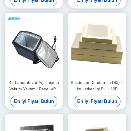
En İyi Fiyatı Bulun
En İyi Fiyatı Bulun
vakum yalıtımlı panel
Özelleştirme
4L Laboratuvar Aşı Taşıma
Buzdolabı Dondurucu Düşük
Vakum Yalıtımlı Panel VPU
Isı İletkenliği PU + VIP
Yalıtımlı
Vakum Yalıtımlı Panel
En İyi Fiyatı Bulun
En İyi Fiyatı Bulun