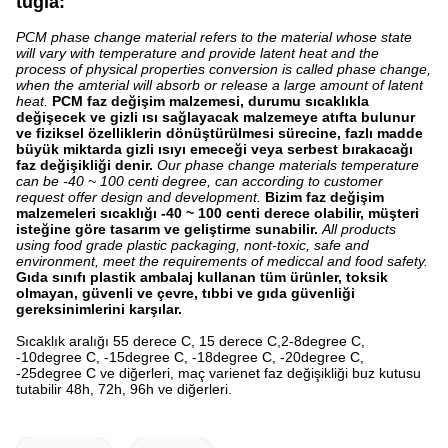
tuğla:
PCM phase change material refers to the material whose state
will vary with temperature and provide latent heat and the
process of physical properties conversion is called phase change,
when the amterial will absorb or release a large amount of latent
heat.
PCM faz değişim malzemesi, durumu sıcaklıkla
değişecek ve gizli ısı sağlayacak malzemeye atıfta bulunur
ve fiziksel özelliklerin dönüştürülmesi sürecine, fazlı madde
büyük miktarda gizli ısıyı emeceği veya serbest bırakacağı
faz değişikliği denir.
Our phase change materials temperature
can be -40 ~ 100 centi degree, can according to customer
request offer design and development.
Bizim faz değişim
malzemeleri sıcaklığı -40 ~ 100 centi derece olabilir, müşteri
isteğine göre tasarım ve geliştirme sunabilir.
All products
using food grade plastic packaging, nont-toxic, safe and
environment, meet the requirements of mediccal and food safety.
Gıda sınıfı plastik ambalaj kullanan tüm ürünler, toksik
olmayan, güvenli ve çevre, tıbbi ve gıda güvenliği
gereksinimlerini karşılar.
Sıcaklık aralığı 55 derece C, 15 derece C,
2-8degree C,
-10degree C, -15degree C, -18degree C, -20degree C,
-25degree C
ve diğerleri, maç varienet faz değişikliği buz kutusu
tutabilir 48h, 72h, 96h ve diğerleri.