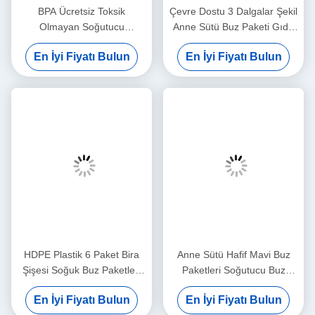
BPA Ücretsiz Toksik
Çevre Dostu 3 Dalgalar Şekil
Olmayan Soğutucu
Anne Sütü Buz Paketi Gıda
Dondurucu Paketleri
İçin Dondurulmuş Buz
En İyi Fiyatı Bulun
En İyi Fiyatı Bulun
Soğutma Jeli Fit ve Taze Buz
Paketleri
Paketleri
HDPE Plastik 6 Paket Bira
Anne Sütü Hafif Mavi Buz
Şişesi Soğuk Buz Paketleri
Paketleri Soğutucu Buz
Kavisli Şekli Sızdırmaz
Blokları 4 Toksik Olmayan
En İyi Fiyatı Bulun
En İyi Fiyatı Bulun
Can