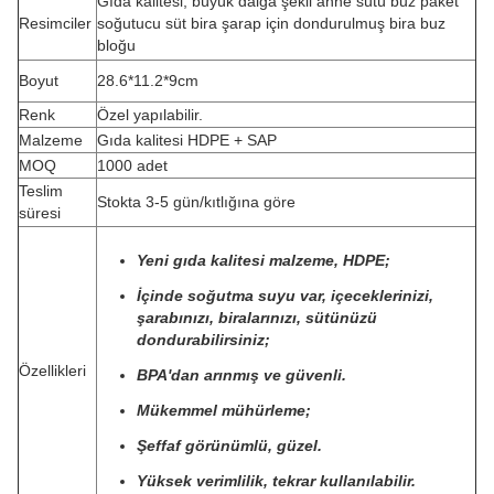
Gıda kalitesi, büyük dalga şekli anne sütü buz paket
Resimciler
soğutucu süt bira şarap için dondurulmuş bira buz
bloğu
Boyut
28.6*11.2*9cm
Renk
Özel yapılabilir.
Malzeme
Gıda kalitesi HDPE + SAP
MOQ
1000 adet
Teslim
Stokta 3-5 gün/kıtlığına göre
süresi
Yeni gıda kalitesi malzeme, HDPE;
İçinde soğutma suyu var, içeceklerinizi,
şarabınızı, biralarınızı, sütünüzü
dondurabilirsiniz;
Özellikleri
BPA'dan arınmış ve güvenli.
Mükemmel mühürleme;
Şeffaf görünümlü, güzel.
Yüksek verimlilik, tekrar kullanılabilir.