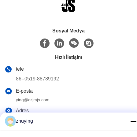
Sosyal Medya
Hızlı İletişim
tele
86--0519-88789192
E-posta
ying@czjmjs.com
Adres
NO.10-930 JIAHONGSHENGSHI TİCARET KARE,
zhuying
ZHONGLOU İLÇE CHANGZHOU ŞEHİR JIANGSU'NUN
SAĞLANMASI