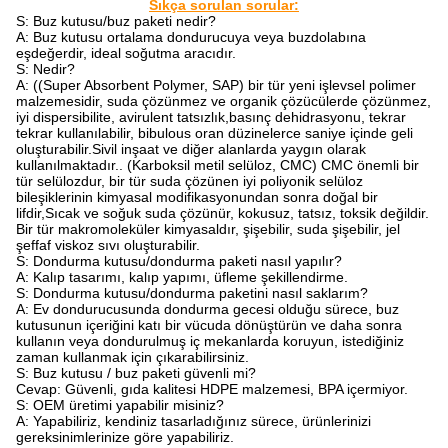
Sıkça sorulan sorular:
S: Buz kutusu/buz paketi nedir?
A: Buz kutusu ortalama dondurucuya veya buzdolabına
eşdeğerdir, ideal soğutma aracıdır.
S: Nedir?
A: ((Super Absorbent Polymer, SAP) bir tür yeni işlevsel polimer
malzemesidir, suda çözünmez ve organik çözücülerde çözünmez,
iyi dispersibilite, avirulent tatsızlık,basınç dehidrasyonu, tekrar
tekrar kullanılabilir, bibulous oran düzinelerce saniye içinde geli
oluşturabilir.Sivil inşaat ve diğer alanlarda yaygın olarak
kullanılmaktadır.. (Karboksil metil selüloz, CMC) CMC önemli bir
tür selülozdur, bir tür suda çözünen iyi poliyonik selüloz
bileşiklerinin kimyasal modifikasyonundan sonra doğal bir
lifdir,Sıcak ve soğuk suda çözünür, kokusuz, tatsız, toksik değildir.
Bir tür makromoleküler kimyasaldır, şişebilir, suda şişebilir, jel
şeffaf viskoz sıvı oluşturabilir.
S: Dondurma kutusu/dondurma paketi nasıl yapılır?
A: Kalıp tasarımı, kalıp yapımı, üfleme şekillendirme.
S: Dondurma kutusu/dondurma paketini nasıl saklarım?
A: Ev dondurucusunda dondurma gecesi olduğu sürece, buz
kutusunun içeriğini katı bir vücuda dönüştürün ve daha sonra
kullanın veya dondurulmuş iç mekanlarda koruyun, istediğiniz
zaman kullanmak için çıkarabilirsiniz.
S: Buz kutusu / buz paketi güvenli mi?
Cevap: Güvenli, gıda kalitesi HDPE malzemesi, BPA içermiyor.
S: OEM üretimi yapabilir misiniz?
A: Yapabiliriz, kendiniz tasarladığınız sürece, ürünlerinizi
gereksinimlerinize göre yapabiliriz.