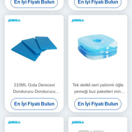
En İyi Fiyatı Bulun
En İyi Fiyatı Bulun
gıdalar için uzun ömürlü
Soğutma Tablası
dondurucu paketler
Dondurulmuş Yiyecekler İçin
210ML Gıda Derecesi
Tek delikli sert yalıtımlı öğle
Dondurucu Dondurucu
yemeği buz paketleri mini
Dondurucu Dondurucu
PCM gel soğutma elemanları
En İyi Fiyatı Bulun
En İyi Fiyatı Bulun
Dondurucu Dondurucu
ile Dondurulmuş gıdalar için
Dondurucu