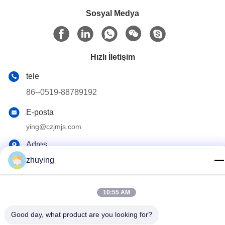
Sosyal Medya
Hızlı İletişim
tele
86--0519-88789192
E-posta
ying@czjmjs.com
Adres
NO.10-930 JIAHONGSHENGSHI TİCARET KARE,
zhuying
ZHONGLOU İLÇE CHANGZHOU ŞEHİR JIANGSU'NUN
SAĞLANMASI
10:55 AM
Gizlilik Politikası
|
Site Haritası
Good day, what product are you looking for?
Çin iyi. Kalite Büyük Soğutucu Buz Paketleri Tedarikçi. Telif hakkı