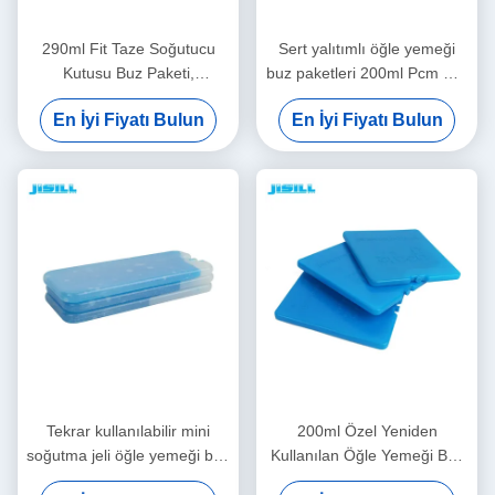
290ml Fit Taze Soğutucu
Sert yalıtımlı öğle yemeği
Kutusu Buz Paketi,
buz paketleri 200ml Pcm Gel
Dondurucu Soğutucu Paketi
Gıda taze tut 16.5*10*2cm
En İyi Fiyatı Bulun
En İyi Fiyatı Bulun
19*19*1cm Boyut Gıda
Boyut Gıda Dondurulmuş
Dondurulmuş
Tekrar kullanılabilir mini
200ml Özel Yeniden
soğutma jeli öğle yemeği buz
Kullanılan Öğle Yemeği Buz
paketleri Dondurulmuş
Paketleri Ev İçin Gel