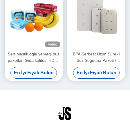
Video
Sert plastik öğle yemeği buz
BPA Serbest Uzun Sürekli
paketleri Gıda kalitesi HDPE
Buz Soğutma Paketi /
Dış malzeme Dondurulmuş
Dondurulmuş Yiyecekler İçin
En İyi Fiyatı Bulun
En İyi Fiyatı Bulun
gıdalar için karton paketle
Hafif Tedavici Buz Paketi