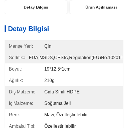
Detay Bilgisi
Ürün Açıklaması
Detay Bilgisi
Menşe Yeri:
Çin
Sertifika:
FDA,MSDS,CPSIA,Regulation(EU)no.102011
Boyut:
19*12,5*1cm
Ağırlık:
210g
Dış Malzeme:
Gıda Sınıfı HDPE
İç Malzeme:
Soğutma Jeli
Renk:
Mavi, Özelleştirilebilir
Ambalaj Tipi:
Özelleştirilebilir