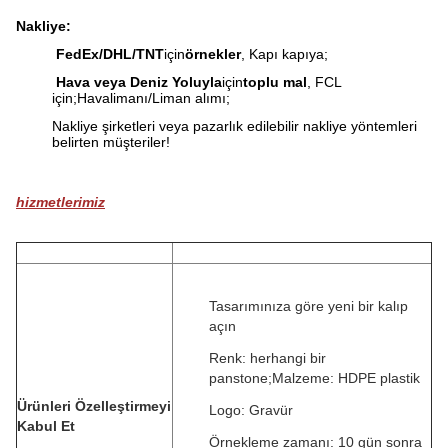
Nakliye:
FedEx/DHL/TNT
için
örnekler
, Kapı kapıya;
Hava veya Deniz Yoluyla
için
toplu mal
, FCL
için;Havalimanı/Liman alımı;
Nakliye şirketleri veya pazarlık edilebilir nakliye yöntemleri
belirten müşteriler!
hizmetlerimiz
Tasarımınıza göre yeni bir kalıp
açın
Renk: herhangi bir
panstone;Malzeme: HDPE plastik
Ürünleri Özelleştirmeyi
Logo: Gravür
Kabul Et
Örnekleme zamanı: 10 gün sonra