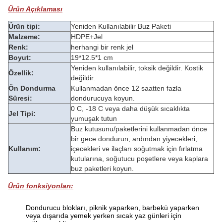
Ürün Açıklaması
Ürün tipi:
Yeniden Kullanılabilir Buz Paketi
Malzeme:
HDPE+Jel
Renk:
herhangi bir renk jel
Boyut:
19*12.5*1 cm
Yeniden kullanılabilir, toksik değildir. Kostik
Özellik:
değildir.
Ön Dondurma
Kullanmadan önce 12 saatten fazla
Süresi:
dondurucuya koyun.
0 C, -18 C veya daha düşük sıcaklıkta
Jel Tipi:
yumuşak tutun
Buz kutusunu/paketlerini kullanmadan önce
bir gece dondurun, ardından yiyecekleri,
Kullanım:
içecekleri ve ilaçları soğutmak için fırlatma
kutularına, soğutucu poşetlere veya kaplara
buz paketleri koyun.
Ürün fonksiyonları:
Dondurucu blokları, piknik yaparken, barbekü yaparken
veya dışarıda yemek yerken sıcak yaz günleri için