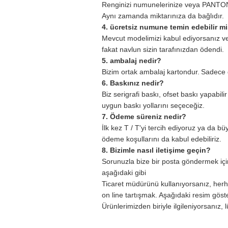
Renginizi numunelerinize veya PANTON
Aynı zamanda miktarınıza da bağlıdır.
4. ücretsiz numune temin edebilir mi
Mevcut modelimizi kabul ediyorsanız ve b
fakat navlun sizin tarafınızdan ödendi.
5. ambalaj nedir?
Bizim ortak ambalaj kartondur.
Sadece g
6. Baskınız nedir?
Biz serigrafi baskı, ofset baskı yapabilir
uygun baskı yollarını seçeceğiz.
7. Ödeme süreniz nedir?
İlk kez T / T'yi tercih ediyoruz ya da bü
ödeme koşullarını da kabul edebiliriz.
8. Bizimle nasıl iletişime geçin?
Sorunuzla bize bir posta göndermek için
aşağıdaki gibi
Ticaret müdürünü kullanıyorsanız, herh
on line tartışmak.
Aşağıdaki resim göste
Ürünlerimizden biriyle ilgileniyorsanız,