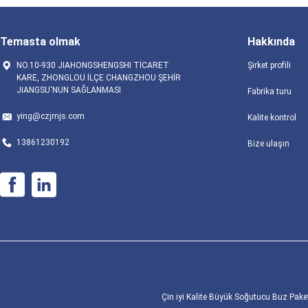
Temasta olmak
Hakkında
NO.10-930 JIAHONGSHENGSHI TİCARET
Şirket profili
KARE, ZHONGLOU İLÇE CHANGZHOU ŞEHİR
JIANGSU'NUN SAĞLANMASI
Fabrika turu
ying@czjmjs.com
Kalite kontrol
13861230192
Bize ulaşın
Çin iyi Kalite Büyük Soğutucu Buz Paket