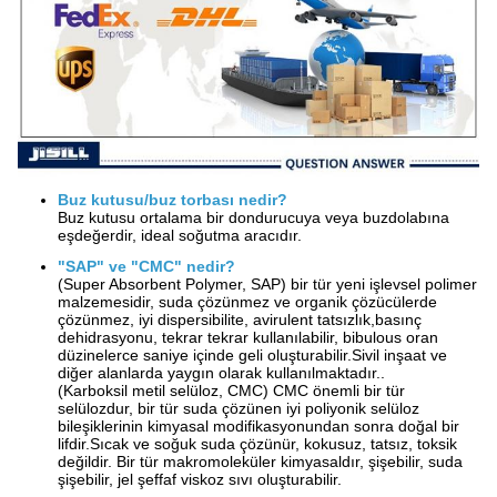
Buz kutusu/buz torbası nedir?
Buz kutusu ortalama bir dondurucuya veya buzdolabına
eşdeğerdir, ideal soğutma aracıdır.
"SAP" ve "CMC" nedir?
(Super Absorbent Polymer, SAP) bir tür yeni işlevsel polimer
malzemesidir, suda çözünmez ve organik çözücülerde
çözünmez, iyi dispersibilite, avirulent tatsızlık,basınç
dehidrasyonu, tekrar tekrar kullanılabilir, bibulous oran
düzinelerce saniye içinde geli oluşturabilir.Sivil inşaat ve
diğer alanlarda yaygın olarak kullanılmaktadır..
(Karboksil metil selüloz, CMC) CMC önemli bir tür
selülozdur, bir tür suda çözünen iyi poliyonik selüloz
bileşiklerinin kimyasal modifikasyonundan sonra doğal bir
lifdir.Sıcak ve soğuk suda çözünür, kokusuz, tatsız, toksik
değildir. Bir tür makromoleküler kimyasaldır, şişebilir, suda
şişebilir, jel şeffaf viskoz sıvı oluşturabilir.