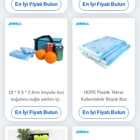
En İyi Fiyatı Bulun
En İyi Fiyatı Bulun
Dondurulmuş gıdalar için
içerikli Gıdalar için
dondurulmuş
18 * 9.5 * 2.8cm boyutlu buz
HDPE Plastik Tekrar
soğutucu tuğla yalıtım için
Kullanılabilir Büyük Buz
soğutucu kutular donmuş
Soğutucu Tuğla Soğuk Zincir
En İyi Fiyatı Bulun
En İyi Fiyatı Bulun
gıdalar için çeşitli renklerde
Taşıma için Dondurulmuş
Yiyecekler İçin