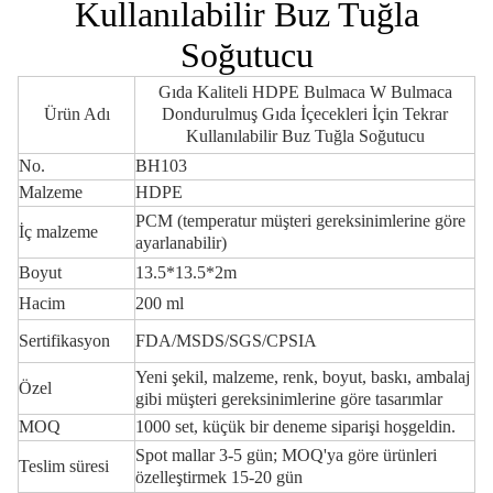
Kullanılabilir Buz Tuğla
Soğutucu
Gıda Kaliteli HDPE Bulmaca W Bulmaca
Ürün Adı
Dondurulmuş Gıda İçecekleri İçin Tekrar
Kullanılabilir Buz Tuğla Soğutucu
No.
BH103
Malzeme
HDPE
PCM (temperatur müşteri gereksinimlerine göre
İç malzeme
ayarlanabilir)
Boyut
13.5*13.5*2m
Hacim
200 ml
Sertifikasyon
FDA/MSDS/SGS/CPSIA
Yeni şekil, malzeme, renk, boyut, baskı, ambalaj
Özel
gibi müşteri gereksinimlerine göre tasarımlar
MOQ
1000 set, küçük bir deneme siparişi hoşgeldin.
Spot mallar 3-5 gün; MOQ'ya göre ürünleri
Teslim süresi
özelleştirmek 15-20 gün