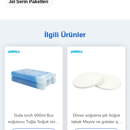
Jel Serin Paketleri
İlgili Ürünler
Gıda sınıfı 600ml Buz
Döner soğutma jeli Soğuk
soğutucu Tuğla Soğuk zincir
tabak Meyve ve gıdalar için
taşımacılığı için soğutmaz
dondurucu Taze, 860 ml