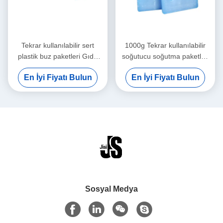
Tekrar kullanılabilir sert
1000g Tekrar kullanılabilir
plastik buz paketleri Gıda
soğutucu soğutma paketleri
sınıfı Dalga şekliyle Bira
Uzun süreli soğutma zinciri
En İyi Fiyatı Bulun
En İyi Fiyatı Bulun
konserveleri Dondurulmuş
taşımacılığı Dondurulmuş
gıdalar için
gıdalar için
Sosyal Medya