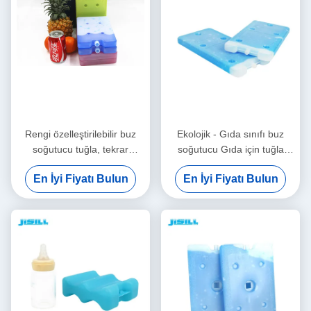
Rengi özelleştirilebilir buz
Ekolojik - Gıda sınıfı buz
soğutucu tuğla, tekrar
soğutucu Gıda için tuğla
kullanılabilir gel soğutucu
Gıda için uzun süreli nakliye
En İyi Fiyatı Bulun
En İyi Fiyatı Bulun
dondurma için dondurma için
Dondurulmuş
dondurma