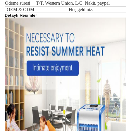
Ödeme süresi
T/T, Western Union, L/C, Nakit, paypal
OEM & ODM
Hoş geldiniz.
Detaylı Resimler