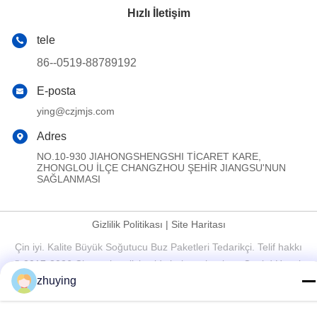
Hızlı İletişim
tele
86--0519-88789192
E-posta
ying@czjmjs.com
Adres
NO.10-930 JIAHONGSHENGSHI TİCARET KARE,
ZHONGLOU İLÇE CHANGZHOU ŞEHİR JIANGSU'NUN
SAĞLANMASI
Gizlilik Politikası
|
Site Haritası
Çin iyi. Kalite Büyük Soğutucu Buz Paketleri Tedarikçi. Telif hakkı
© 2017-2026 Changzhou jisi cold chain technology Co.,ltd Hepsi.
zhuying
Haklar korunmuş.