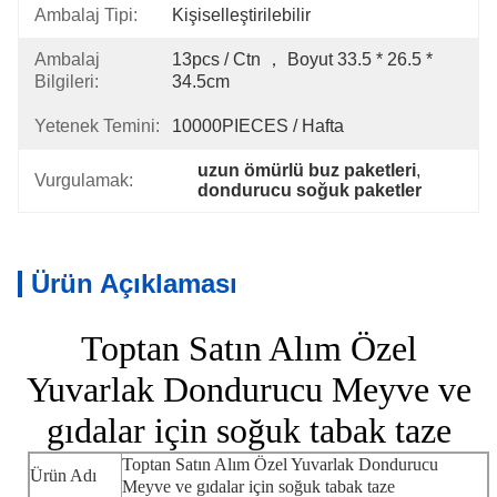
Ambalaj Tipi:
Kişiselleştirilebilir
Ambalaj
13pcs / Ctn ， Boyut 33.5 * 26.5 * 
Bilgileri:
34.5cm
Yetenek Temini:
10000PIECES / Hafta
uzun ömürlü buz paketleri
, 
Vurgulamak:
dondurucu soğuk paketler
Ürün Açıklaması
Toptan Satın Alım Özel
Yuvarlak Dondurucu Meyve ve
gıdalar için soğuk tabak taze
Toptan Satın Alım Özel Yuvarlak Dondurucu
Ürün Adı
Meyve ve gıdalar için soğuk tabak taze