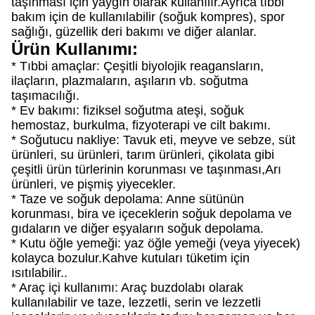
taşınması için yaygın olarak kullanılır.Ayrıca tıbbi
bakım için de kullanılabilir (soğuk kompres), spor
sağlığı, güzellik deri bakımı ve diğer alanlar.
Ürün Kullanımı:
* Tıbbi amaçlar: Çeşitli biyolojik reagansların,
ilaçların, plazmaların, aşıların vb. soğutma
taşımacılığı.
* Ev bakımı: fiziksel soğutma ateşi, soğuk
hemostaz, burkulma, fizyoterapi ve cilt bakımı.
* Soğutucu nakliye: Tavuk eti, meyve ve sebze, süt
ürünleri, su ürünleri, tarım ürünleri, çikolata gibi
çeşitli ürün türlerinin korunması ve taşınması,Arı
ürünleri, ve pişmiş yiyecekler.
* Taze ve soğuk depolama: Anne sütünün
korunması, bira ve içeceklerin soğuk depolama ve
gıdaların ve diğer eşyaların soğuk depolama.
* Kutu öğle yemeği: yaz öğle yemeği (veya yiyecek)
kolayca bozulur.Kahve kutuları tüketim için
ısıtılabilir..
* Araç içi kullanımı: Araç buzdolabı olarak
kullanılabilir ve taze, lezzetli, serin ve lezzetli