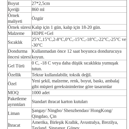
Boyut
27*2,5cm
İçeriği
860 ml
Örnek
Özgür
maliyeti
Örnek süresi
Kalıp için 1 gün, kalıp için 18-20 gün.
Malzeme
HDPE+Gel
25°C,15°C,2-8°C,0°C,-15°C,-18°C,-22°C,-25°C ve
Sıcaklık
-30°C
Dondurma
Kullanmadan önce 12 saat boyunca dondurucuya
öncesi süresi
koyun.
0 C, -18 C veya daha düşük sıcaklıkta yumuşak
Gel Türü
tutun.
Özellik
Tekrar kullanılabilir, toksik değil.
Yeni şekil, malzeme, renk, boyut, baskı, ambalaj
Özel
gibi müşteri gereksinimlerine göre tasarımlar
MOQ
1000 adet
Paketleme
Standart ihracat karton kutuları
ayrıntıları
Şangay/ Ningbo/ Shenzhendao/ HongKong/
Liman
Qingdao, Çin
Amerika, Birleşik Krallık, Avustralya, Brezilya,
İhracat
Tayland, Singapur, Güney