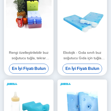
Rengi özelleştirilebilir buz
Ekolojik - Gıda sınıfı buz
soğutucu tuğla, tekrar
soğutucu Gıda için tuğla
kullanılabilir gel soğutucu
Gıda için uzun süreli nakliye
En İyi Fiyatı Bulun
En İyi Fiyatı Bulun
dondurma için dondurma için
Dondurulmuş
dondurma