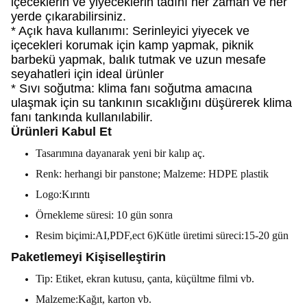
içeceklerin ve yiyeceklerin tadını her zaman ve her
yerde çıkarabilirsiniz.
* Açık hava kullanımı: Serinleyici yiyecek ve
içecekleri korumak için kamp yapmak, piknik
barbekü yapmak, balık tutmak ve uzun mesafe
seyahatleri için ideal ürünler
* Sıvı soğutma: klima fanı soğutma amacına
ulaşmak için su tankının sıcaklığını düşürerek klima
fanı tankında kullanılabilir.
Ürünleri Kabul Et
Tasarımına dayanarak yeni bir kalıp aç.
Renk: herhangi bir panstone; Malzeme: HDPE plastik
Logo:Kırıntı
Örnekleme süresi: 10 gün sonra
Resim biçimi:AI,PDF,ect 6)Kütle üretimi süreci:15-20 gün
Paketlemeyi Kişiselleştirin
Tip: Etiket, ekran kutusu, çanta, küçültme filmi vb.
Malzeme:Kağıt, karton vb.