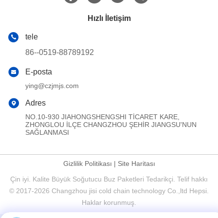
Hızlı İletişim
tele
86--0519-88789192
E-posta
ying@czjmjs.com
Adres
NO.10-930 JIAHONGSHENGSHI TİCARET KARE,
ZHONGLOU İLÇE CHANGZHOU ŞEHİR JIANGSU'NUN
SAĞLANMASI
Gizlilik Politikası
|
Site Haritası
Çin iyi. Kalite Büyük Soğutucu Buz Paketleri Tedarikçi. Telif hakkı
© 2017-2026 Changzhou jisi cold chain technology Co.,ltd Hepsi.
Haklar korunmuş.