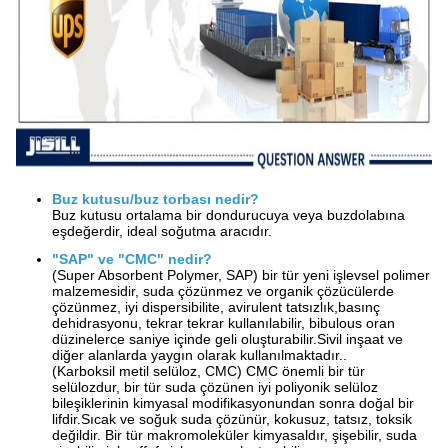
Buz kutusu/buz torbası nedir?
Buz kutusu ortalama bir dondurucuya veya buzdolabına
eşdeğerdir, ideal soğutma aracıdır.
"SAP" ve "CMC" nedir?
(Super Absorbent Polymer, SAP) bir tür yeni işlevsel polimer
malzemesidir, suda çözünmez ve organik çözücülerde
çözünmez, iyi dispersibilite, avirulent tatsızlık,basınç
dehidrasyonu, tekrar tekrar kullanılabilir, bibulous oran
düzinelerce saniye içinde geli oluşturabilir.Sivil inşaat ve
diğer alanlarda yaygın olarak kullanılmaktadır..
(Karboksil metil selüloz, CMC) CMC önemli bir tür
selülozdur, bir tür suda çözünen iyi poliyonik selüloz
bileşiklerinin kimyasal modifikasyonundan sonra doğal bir
lifdir.Sıcak ve soğuk suda çözünür, kokusuz, tatsız, toksik
değildir. Bir tür makromoleküler kimyasaldır, şişebilir, suda