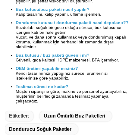
şişebilir, jel şeffaf viskoz sıvı oluşturabilir.
Buz kutusu/buz paketi nasıl yapılır?
Kalıp tasarımı, kalıp yapımı, üfleme işlemleri.
Dondurma kutusu / dondurma paketi nasıl depolanır?
?
Buzdolabı soğuk bir gece olduğu sürece, buz kutusunun
içeriğini katı bir hale getirin
Vücut, ve daha sonra kullanmak veya dondurulmuş kapalı
koruma, kullanmak için herhangi bir zamanda dışarı
alabilirsiniz.
Buz kutusu / buz paketi güvenli mi?
Güvenli, gıda kalitesi HDPE malzemesi, BPA içermiyor.
OEM üretimi yapabilir misiniz?
Kendi tasarımınızı yaptığınız sürece, ürünlerinizi
isteklerinize göre yapabiliriz.
Teslimat süresi ne kadar?
Müşteri siparişine göre, makine ve personel ayarlayabiliriz,
müşterinin belirlediği zamanda teslimat yapmaya
çalışacağız.
Etiketler:
Uzun Ömürlü Buz Paketleri
Dondurucu Soğuk Paketler