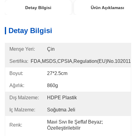
Detay Bilgisi
Ürün Açıklaması
Detay Bilgisi
Menşe Yeri:
Çin
Sertifika:
FDA,MSDS,CPSIA,Regulation(EU)no.102011
Boyut:
27*2.5cm
Ağırlık:
860g
Dış Malzeme:
HDPE Plastik
Iç Malzeme:
Soğutma Jeli
Mavi Sıvı Ile Şeffaf Beyaz; 
Renk:
Özelleştirilebilir