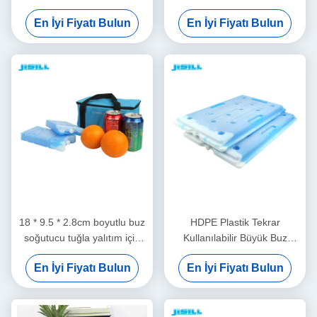
taşımacılığı için soğutmaz
PCM Dondurulmuş Yiyecek
En İyi Fiyatı Bulun
En İyi Fiyatı Bulun
Dondurulmuş gıdalar için
İçecekleri İçin İç Malzeme
18 * 9.5 * 2.8cm boyutlu buz
HDPE Plastik Tekrar
soğutucu tuğla yalıtım için
Kullanılabilir Büyük Buz
soğutucu kutular donmuş
Soğutucu Tuğla Soğuk Zincir
En İyi Fiyatı Bulun
En İyi Fiyatı Bulun
gıdalar için çeşitli renklerde
Taşıma için Dondurulmuş
Yiyecekler İçin